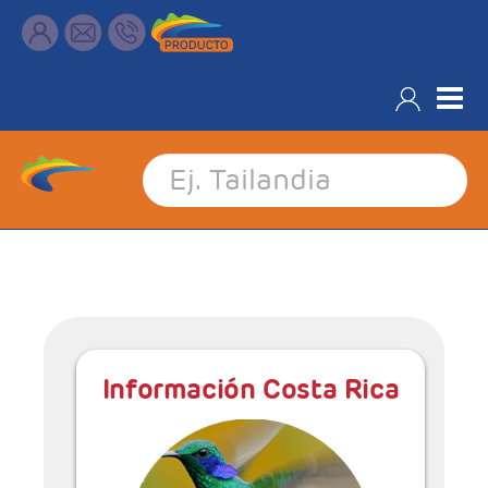
Información Destinos América
Información Costa Rica