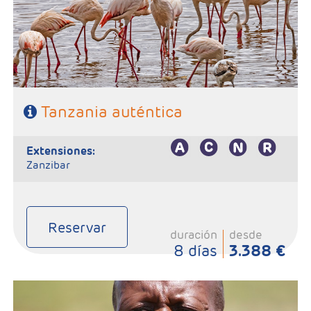
- A destacar: Visado a la entrada del país.
Tanzania auténtica
extensiones:
Zanzibar
Reservar
duración
desde
8 días
3.388 €
- Salidas: Martes
- Ruta: 2 noche Lake Manyara, 2 noches Serengeti, 1 noche