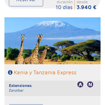
duración
desde
10 días
3.940 €
- Salidas: Sábados
- Ruta: 2n Amboseli, 1n Arusha, 1n Karatu y 2n Serengeti.
- Régimen: Pensión completa en el safari.
- A destacar: Visados electrónico antes de la salida del viaje.
Kenia y Tanzania Express
extensiones:
Zanzibar