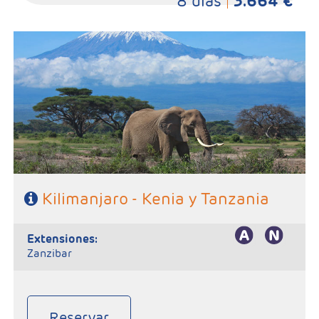
8 días
3.664 €
- Salidas: Sábados
- Ruta: 2n Amboseli, 1n Arusha, 1n Karatu, 2n Serengeti y 1n
Tarangire
- Régimen: Pensión completa en el safari.
- A destacar: Visados electrónico antes de la salida del viaje.
Kilimanjaro - Kenia y Tanzania
extensiones:
Zanzibar
Reservar