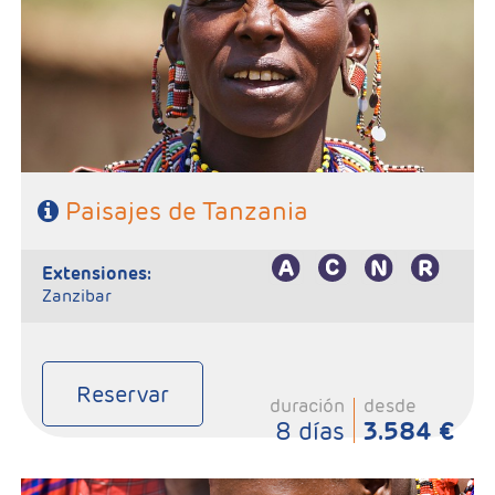
Ngorongoro
- Régimen: Pensión completa
Paisajes de Tanzania
extensiones:
Zanzibar
Reservar
duración
desde
8 días
3.584 €