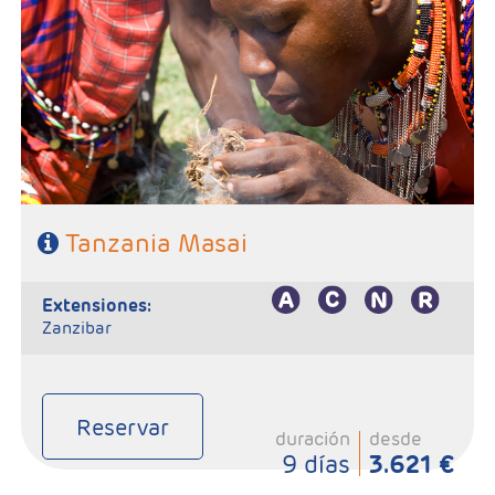
- Salidas: Martes
- Ruta: 1n Poblado Masai 1n Tarangire, 2n Serengeti, 2n Karatu.
- Régimen: Pensión completa
Tanzania Masai
extensiones:
Zanzibar
Reservar
duración
desde
9 días
3.621 €