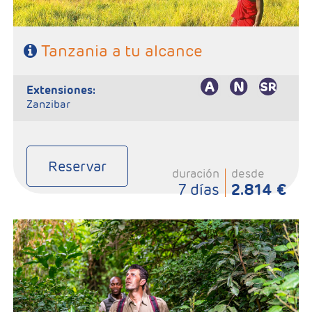
Tanzania a tu alcance
extensiones:
Zanzibar
Reservar
duración
desde
7 días
2.814 €
- Salidas:Martes según calendario
- Ruta: 1 noche Arusha, 1n Tarangire, 1n Ngorongoro, 2n Serengeti,
1n Karatu
- Régimen: Pensión completa
- A destacar: Visado a la entrada del país.