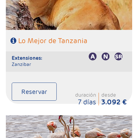
Lo Mejor de Tanzania
extensiones:
Zanzibar
Reservar
duración
desde
7 días
3.092 €
- Salidas: Martes
- Ruta: 1noche Campamento Masai, 1 noche Tarangire, 2n
Serengeti, 1 noche Ngorongoro
- Régimen: Pensión completa