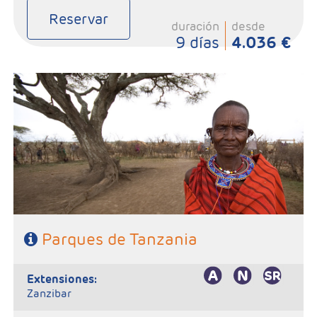
Reservar
duración
desde
9 días
4.036 €
- Salidas: Sábados
- Ruta: 1 noche Tarangire, 2 noches Serengeti, 2 noches Karatu, 1
noche Lake Eyasi y 1 noche Lake Manyara
- Régimen: Pensión completa
Parques de Tanzania
extensiones:
Zanzibar