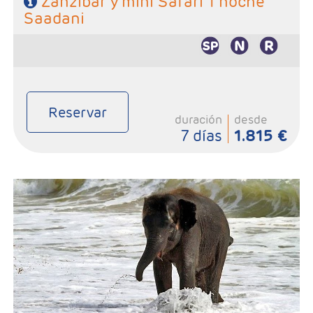
Zanzibar y mini Safari 1 noche
Saadani
Reservar
duración
desde
7 días
1.815 €
- Salidas: Diarias
- Ruta: Stone Town 1 noche, Sadani 2 noche y playas de Zanzibar
2 noches (ampliables)
- Categoría hotelera: A elección del cliente
- Régimen: Pensión completa en safari y de libre elección en
Zanzibar