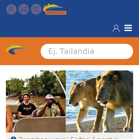
Filtrar resultados
- Salidas: Diarias
- Ruta: Stone Town 1 noche, Sadani 1 noche y playas de Zanzibar 3
noches (ampliables)
- Categoría hotelera: A elección del cliente
- Régimen: Pensión completa en safari y de libre elección en
Zanzibar
Características