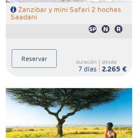
Zanzibar y mini Safari 2 hoches
Saadani
Reservar
duración
desde
7 días
2.265 €
- Salidas:Martes y sábados
- Ruta: 1 noche Tarangire, 2 noches serengeti y 1 noche Karatu
- Régimen: Pensión completa