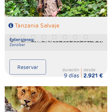
Tanzania Salvaje
extensiones:
Zanzibar
Reservar
duración
desde
9 días
2.921 €
- Salidas:Martes
- Ruta: 1 noche Karatu, 2n Serengeti,1n Tarangire
- Régimen: Pensión completa
- A destacar: Visado a la entrada del país.