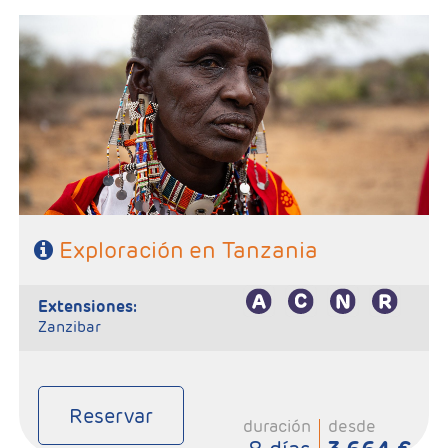
- Salidas: Sábados
- Ruta: 1n Tarangire, 2n Serengeti, 2 n Karatu/Ngorongoro
- Régimen: Pensión completa
Exploración en Tanzania
extensiones:
Zanzibar
Reservar
duración
desde