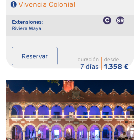
Vivencia Colonial
extensiones:
Riviera Maya
Reservar
duración
desde
7 días
1.358 €
-Salidas: Sábados
- Ruta: 3 Noches Ciudad de México, 1 Noche Palenque, 1 Noche
en Campeche, 1 Noche en Mérida y 1 noche en Cancún
- Categoría Hotelera: C, B y A
Régimen: Según itinerario