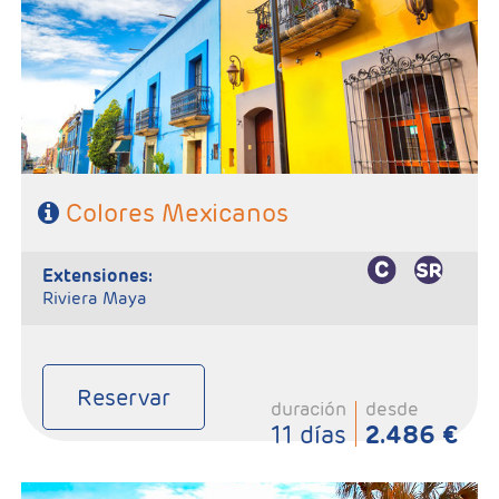
Noches en San Cristobal, y 1 Noche en Palenque
- Categoría Hotelera: C, B y A en el circuito
Régimen: HD + 2 almuerzos y 1 cena
Colores Mexicanos
extensiones:
Riviera Maya
Reservar
duración
desde
11 días
2.486 €