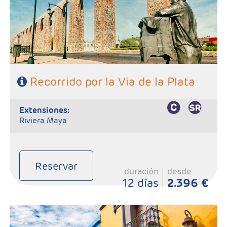
Mexico.
- Categoría Hotelera: C, B y A
Régimen: HD + 3 almuerzos
Recorrido por la Via de la Plata
extensiones:
Riviera Maya
Reservar
duración
desde
12 días
2.396 €
-Salidas: Lunes
- Ruta: 3 Noches Ciudad de México, 2 Noches en Oaxaca, 2