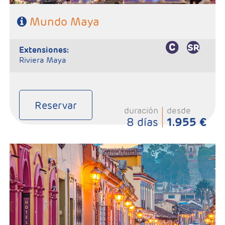
Mundo Maya
extensiones:
Riviera Maya
Reservar
duración
desde
8 días
1.955 €
-Salidas: Jueves
- Ruta: 3 Noches Ciudad de México, 2 Noches en San Cristóbal, 1
Noche en Palenque, 1 Noche en Campeche, 1 Noche en Mérida y 1
noche en Cancún
- Categoría Hotelera: C, B y A en el circuito
Régimen: Según itinerario