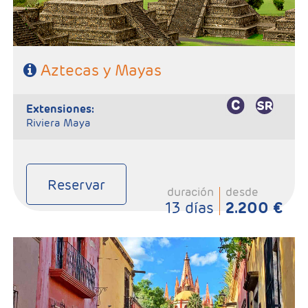
Aztecas y Mayas
extensiones:
Riviera Maya
Reservar
duración
desde
13 días
2.200 €
-Salidas: Lunes
- Ruta: 3 Noches Ciudad de México, 1 Noche San Miguel de
Allende,1 Noche en Guanajuato, 2 noches Zacatecas, 1 noche
Guadalajara, 1 noche Morelia y 1 noche ciudad de Mexico.
- Categoría Hotelera: C, B y A
Régimen: Según itinerario