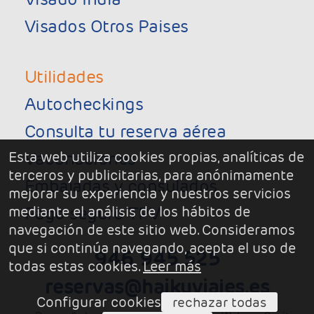
Visados Otros Paises
Utilidades
Autocheckings
Consulta tu reserva aérea
Esta web utiliza cookies propias, analíticas de
Vacunaciones
terceros y publicitarias, para anónimamente
Embajadas y consulados
mejorar su experiencia y nuestros servicios
mediante el análisis de los hábitos de
Pago seguro TPV
navegación de este sitio web. Consideramos
que si continúa navegando, acepta el uso de
946 945 525
todas estas cookies.
Leer más
reservas@haikuviajes.es
Configurar cookies
rechazar todas