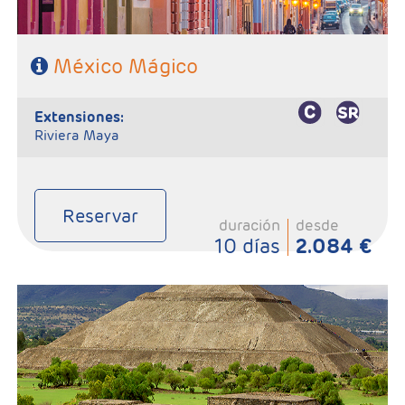
México Mágico
extensiones:
Riviera Maya
Reservar
duración
desde
10 días
2.084 €
-Salidas: Lunes
- Ruta: 3 Noches Ciudad de México,2 Noches en Oaxaca, 1Noche
en Tehuantepec, 2 Noches en San Cristóbal, 1 Noche en Palenque,
1 Noche en Campeche, 1 Noche en Mérida y 1 noche en Cancún
- Categoría Hotelera: C, B y A en el circuito
Régimen: Según itinerario