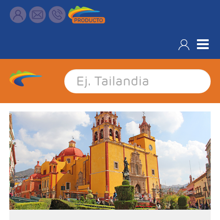
Filtrar resultados
-Salidas: Lunes
- Ruta: 3 Noches Ciudad de México, 1 Noche San Miguel de
Allende y 1 Noche en Guanajuato
- Categoría Hotelera: C, B y A
Régimen: Según itinerario
Características