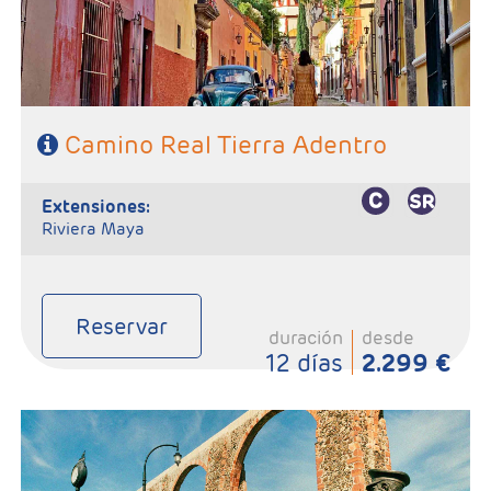
Camino Real Tierra Adentro
extensiones:
Riviera Maya
Reservar
duración
desde
12 días
2.299 €
-Salidas: Martes
- Ruta: 2 Noches Ciudad de México, 1 Noche San Miguel de
Allende,1 Noche en Guanajuato, 2 noches Zacatecas, 1 noche
Guadalajara, 1 noche Morelia, 1 noche Taxco y 1 noche ciudad de