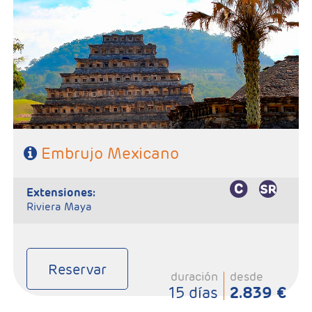
-Salidas: Sábados
- Ruta: 3 Noches Ciudad de México, 1 Noche en Veracruz, 1
Noche en Puebla2 Noches en Oaxaca, 1Noche en Tehuantepec, 2
Noches en San Cristóbal, 1 Noche en Palenque, 1 Noche en
Campeche, 1 Noche en Mérida y 1 noche en Cancún
- Categoría Hotelera: C, B y A en el circuito
Régimen: Según itinerario
Embrujo Mexicano
extensiones:
Riviera Maya
Reservar
duración
desde
15 días
2.839 €