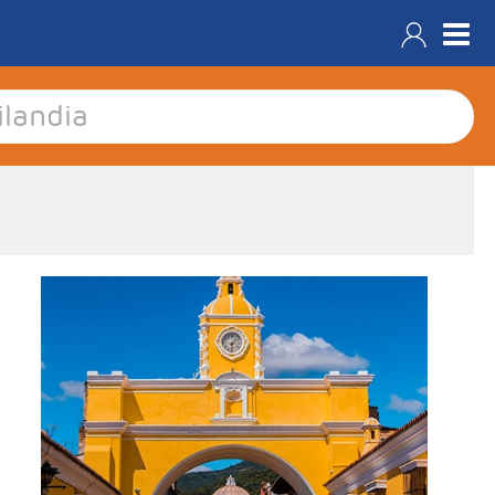
- Salidas: Martes
- Ruta: 2 noches Antigua Guatemala, 1 noche
Panajachel (Lago Atitlan), 2 noches Ciudad de
Guatemala y 2 noches Flores.
- Categoría hotelera: 3*, 4* y 5*
- Régimen: 7 desayunos y 1 almuerzo sin bebidas.