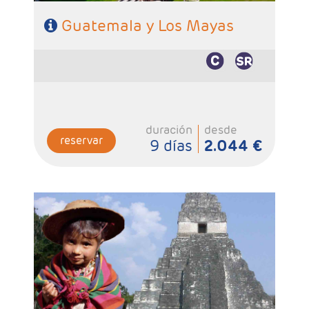
Guatemala y Los Mayas
duración
desde
reservar
9 días
2.044 €
- Salidas: Martes
- Ruta: 2 noches Antigua Guatemala, 1 noche
Panajachel, 3 noches Ciudad de Guatemala, 1 noche
Copán, 1 noche Río Dulce y 2 noches Flores.
- Categoría hotelera: 3*, 4* y 5*
- Régimen: 9 desayunos y 1 almuerzo (sin bebidas).