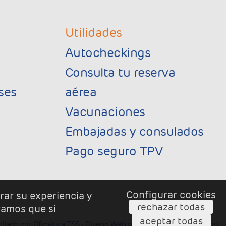
s
Utilidades
Autocheckings
Consulta tu reserva
ses
aérea
Vacunaciones
Embajadas y consulados
Pago seguro TPV
Configurar cookies
rar su experiencia y
rechazar todas
ramos que si
aceptar todas
ollado por
Ofimática TSS
- Diseño Web por
Creático Comunicación