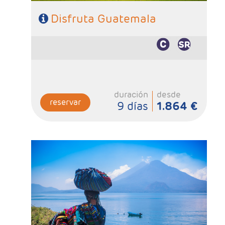
Disfruta Guatemala
duración
desde
reservar
9 días
1.864 €
- Salidas: Maartes y Viernes
- Ruta: 1 noche San José, 2 noches Tortuguero, 2
noches Arenal , 2 noches Monteverde y 4 noches
Guatemala
- Categoría hotelera: Standard, Primera o Semilujo
- Régimen: 11 desayunos, 3 almuerzos y 2 cenas.