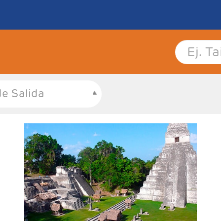
e Salida
- Salidas: Martes
- Ruta: 2 noches Antigua Guatemala, 1 noche
Panajache, 3 noches Ciudad de Guatemala y 1 noche
Copán.
- Categoría hotelera: 3*, 4* y 5*
- Régimen: 7 desayunos y 1 almuerzo (sin bebidas)