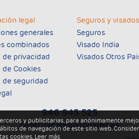
ción legal
Seguros y visado
iones generales
Seguros
jes combinados
Visado India
a de privacidad
Visados Otros Pai
a de Cookies
a de seguridad
egal
946 945 525
 terceros y publicitarias, para anónimamente mejo
reservas@haikuviajes.es
 hábitos de navegación de este sitio web. Conside
tas cookies.
Leer más
Desarr