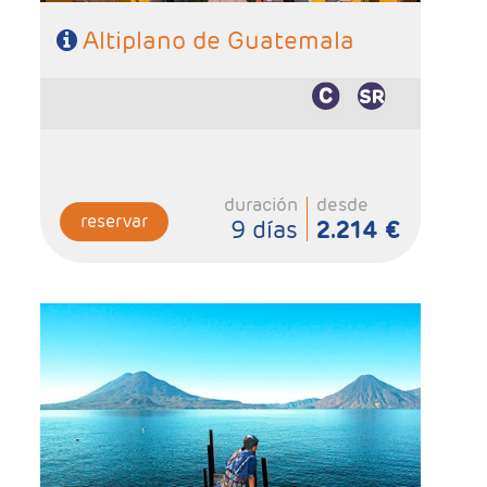
Altiplano de Guatemala
duración
desde
reservar
9 días
2.214 €
- Salidas: Martes
- Ruta: 2 noches Antigua Guatemala, 1 noche
Panajachel, 3 noches Ciudad de Guatemala, 1 noche
Copán, 1 noche Río Dulce y 1 noche Flores.
- Categoría hotelera: 3*, 4* y 5*
- Régimen: 9 desayunos y 1 almuerzo (sin bebidas).