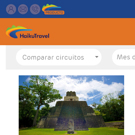
Mes d
- Salidas: Martes
- Ruta: 3 noches Antigua Guatemala, 1 noche
Panajachel (Lago Atitlan), 1 noche Ciudad de
Guatemala y 2 noches Flores.
- Categoría hotelera: 3*, 4* y 5*
- Régimen: 7 desayunos y 1 almuerzo sin bebidas.