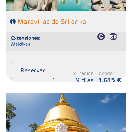
Maravillas de Srilanka
extensiones:
Maldivas
Reservar
duración
desde
9 días
1.615 €
Salidas: Martes
Ruta: 2 noches kandy, 2 noches Habarana y 1 noche Colombo
Régimen: 5 desayunos, 4 almuerzos y 4 cenas
Hoteles: 4/5*
SE NECESITA VISADO PARA VIAJAR A SRI LANKA