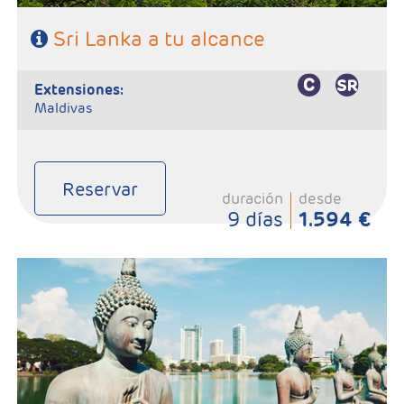
Sri Lanka a tu alcance
extensiones:
Maldivas
Reservar
duración
desde
9 días
1.594 €
- Salidas: Lunes
- Ruta: Habarana 2 noches, Kandy 2 noches, Ella 1 noche, Yala 1
noche, Colombo 1 noche.
- Categoría hotelera: 3 / 4*
- Régimen: 7 Desayunos, 5 almuerzos y 6 cenas