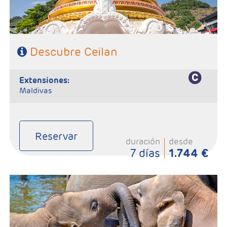
Descubre Ceilan
extensiones:
Maldivas
Reservar
duración
desde
7 días
1.744 €
- Salidas: Según calendario
- Ruta: 1 noche Negomno, 1 noche Kandy , 2 noches Habarana, y 1
noche Colombo
- Categoría hotelera: Primera Superior
- Régimen: Pensión completa (5 Desayunos + 4 comidas + 4
cenas)