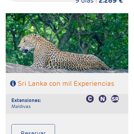
9 días
2.289 €
- Salidas: Lunes
- Ruta: 3 noches Kandy, 2 noches Habarana, 1 noche Galle, 1
noche Yala, 1 noche Mahiyanganaya y 1 noche Negombo.
- Categoría hotelera: 4 y 5*
- Régimen: 9 Desayunos, 8 comidas y 8 cenas
SE NECESITA VISADO PARA VIAJAR A SRI LANKA
Sri Lanka con mil Experiencias
extensiones:
Maldivas
Reservar