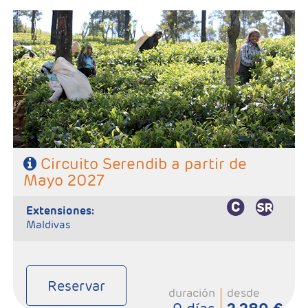
- Salidas: Según calendario
- Ruta:1 noche en Hikkaduwa, 1 noche en Tissamaharama, 1 noche
en Ella, 1 noche en Kandy, 2 noches en Habarana y 1 noche en
Colombo,
- Categoría hotelera: Primera Superior.
- Régimen: Pensión completa (7 Desayunos, 6 comidas y 6 cenas).
SE NECESITA VISADO PARA VIAJAR A SRI LANKA
Circuito Serendib a partir de
Mayo 2027
extensiones:
Maldivas
Reservar
duración
desde