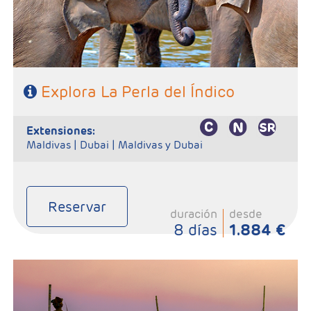
SE NECESITA VISADO PARA VIAJAR A SRI LANKA
Explora La Perla del Índico
extensiones:
Maldivas |
Dubai |
Maldivas y Dubai
Reservar
duración
desde
8 días
1.884 €
- Salidas: Lunes
- Ruta: Kandy 3 noches, Habarana 2 noches, Galle 2 noches.
- Categoría hotelera: Primera Superior.
- Régimen: 7 Desayunos, 5 comidas y 7 cenas