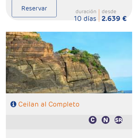
Reservar
duración
desde
10 días
2.639 €
- Salidas: Según calendario
- Ruta: Colombo 1 noche, Jaffna 1 noche, Trinvomalee 2 noches,
Dambulla 2 noches, Kandy 2 noches, Ella 1 noche, Udawalawe 1
noche y Bentota 1 noche
- Categoría hotelera: Primera Superior
- Régimen: Según itinerario
SE NECESITA VISADO PARA VIAJAR A SRI LANKA
Ceilan al Completo