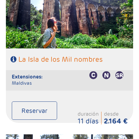
noche, Haputale 1 noche y Negombo 1 noche
- Categoría hotelera: Unica
- Régimen: 8 Desayunos, 7 comidas y 7 cenas
SE NECESITA VISADO PARA VIAJAR A SRI LANKA
La Isla de los Mil nombres
extensiones:
Maldivas
Reservar
duración
desde
11 días
2.164 €