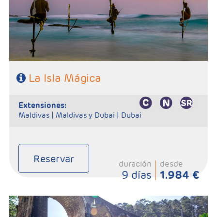
SE NECESITA VISADO PARA VIAJAR A SRI LANKA
La Isla Mágica
extensiones:
Maldivas |
Maldivas y Dubai |
Dubai
Reservar
duración
desde
9 días
1.984 €
- Salidas: Martes
- Ruta: Kandy 2 noches, Habarana 2 noches, Galle 1 noche, Yala 1