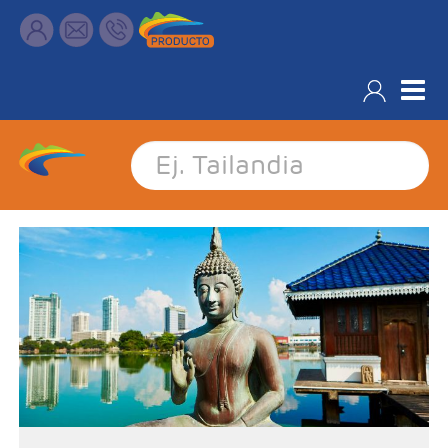
Filtrar resultados
-Salida: Martes, según calendario
-Ruta: 1 noche Colombo, , 2n Habarana o Sigiriya, 1n Kandy, 1n
Nuwara eliya, 1n Tissamaharama, 1n Beruwala/Bentota
-Categoría hotelera: Standard, Superior o Deluxe
-Régimen: Media pensión o pensión completa