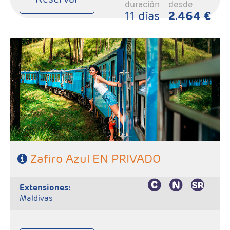
duración
desde
11 días
2.464 €
- Salidas: Diarias
- Ruta: 1 noche Galle, 1 noche Yala, 1 noche Ella/Haputale, 2
noches Kandy, 2 noches Habarana y 1 noche Colombo.
- Categoría hotelera: 4 y 5*
- Régimen: 8 Desayunos, 7 comidas y 6 cenas
Zafiro Azul EN PRIVADO
extensiones:
Maldivas