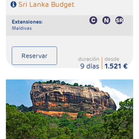
Sri Lanka Budget
extensiones:
Maldivas
Reservar
duración
desde
9 días
1.521 €
-Salida: Martes, según calendario.
-Ruta: 1 noche Colombo, 1n Tissamaharama, 1n Kandy, 3n
Habarana y 1n Negombo.
-Categoría hotelera: Primera Superior
-Régimen: Media pensión o pensión completa