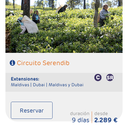
- Salidas: Según calendario
- Ruta:1 noche en Hikkaduwa, 1 noche en P.N Yala o
Tissamaharama, 1 noche en Ella, 1 noche en Kandy, 2 noches en
Habarana y 1 noche en Colombo,
- Categoría hotelera: Primera Superior.
- Régimen: Pensión completa (7 Desayunos, 6 comidas y 6 cenas).
SE NECESITA VISADO PARA VIAJAR A SRI LANKA
Circuito Serendib
extensiones:
Maldivas |
Dubai |
Maldivas y Dubai
Reservar
duración
desde
9 días
2.289 €